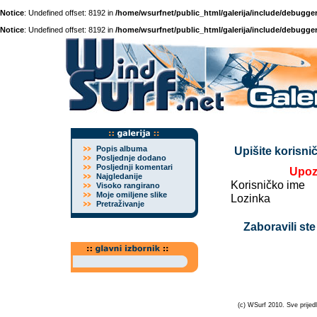
Notice
: Undefined offset: 8192 in
/home/wsurfnet/public_html/galerija/include/debugger
Notice
: Undefined offset: 8192 in
/home/wsurfnet/public_html/galerija/include/debugger
Popis albuma
Upišite korisnič
Posljednje dodano
Posljednji komentari
Upoz
Najgledanije
Korisničko ime
Visoko rangirano
Moje omiljene slike
Lozinka
Pretraživanje
Zaboravili ste
(c) WSurf 2010. Sve prijedl