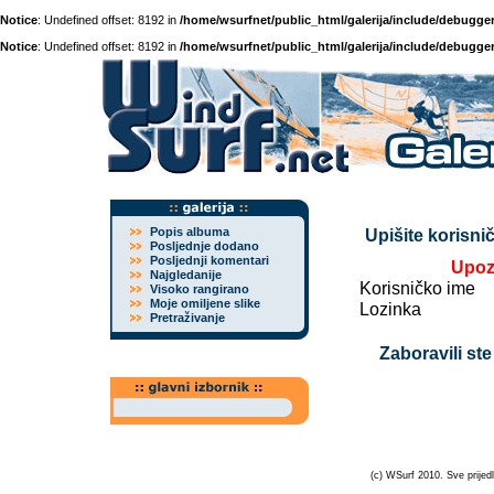
Notice
: Undefined offset: 8192 in
/home/wsurfnet/public_html/galerija/include/debugger
Notice
: Undefined offset: 8192 in
/home/wsurfnet/public_html/galerija/include/debugger
Popis albuma
Upišite korisnič
Posljednje dodano
Posljednji komentari
Upoz
Najgledanije
Korisničko ime
Visoko rangirano
Moje omiljene slike
Lozinka
Pretraživanje
Zaboravili ste
(c) WSurf 2010. Sve prijedl