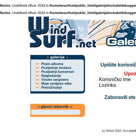
Notice
: Undefined offset: 8192 in
/home/wsurfnet/public_html/galerija/include/debugger
Notice
: Undefined offset: 8192 in
/home/wsurfnet/public_html/galerija/include/debugger
Popis albuma
Upišite korisnič
Posljednje dodano
Posljednji komentari
Upoz
Najgledanije
Korisničko ime
Visoko rangirano
Moje omiljene slike
Lozinka
Pretraživanje
Zaboravili ste
(c) WSurf 2010. Sve prijedl