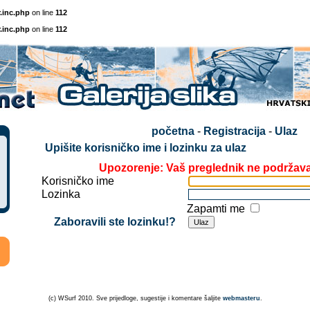
.inc.php
on line
112
.inc.php
on line
112
početna
-
Registracija
-
Ulaz
Upišite korisničko ime i lozinku za ulaz
Upozorenje: Vaš preglednik ne podržav
Korisničko ime
Lozinka
Zapamti me
Zaboravili ste lozinku!?
(c) WSurf 2010. Sve prijedloge, sugestije i komentare šaljite
webmasteru
.