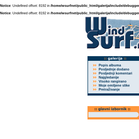
Notice
: Undefined offset: 8192 in
/home/wsurfnet/public_html/galerija/include/debugger
Notice
: Undefined offset: 8192 in
/home/wsurfnet/public_html/galerija/include/debugger
Popis albuma
Posljednje dodano
Posljednji komentari
Najgledanije
Visoko rangirano
Moje omiljene slike
Pretraživanje