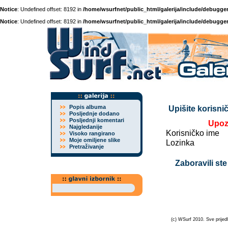
Notice
: Undefined offset: 8192 in
/home/wsurfnet/public_html/galerija/include/debugger
Notice
: Undefined offset: 8192 in
/home/wsurfnet/public_html/galerija/include/debugger
Popis albuma
Upišite korisnič
Posljednje dodano
Posljednji komentari
Upoz
Najgledanije
Korisničko ime
Visoko rangirano
Moje omiljene slike
Lozinka
Pretraživanje
Zaboravili ste
(c) WSurf 2010. Sve prijedl