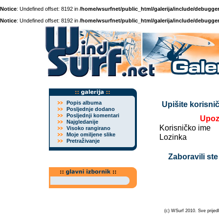
Notice
: Undefined offset: 8192 in
/home/wsurfnet/public_html/galerija/include/debugger
Notice
: Undefined offset: 8192 in
/home/wsurfnet/public_html/galerija/include/debugger
Popis albuma
Upišite korisnič
Posljednje dodano
Posljednji komentari
Upoz
Najgledanije
Korisničko ime
Visoko rangirano
Moje omiljene slike
Lozinka
Pretraživanje
Zaboravili ste
(c) WSurf 2010. Sve prijedl