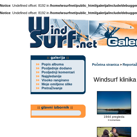
Notice
: Undefined offset: 8192 in
/home/wsurfnet/public_html/galerija/include/debugger
Notice
: Undefined offset: 8192 in
/home/wsurfnet/public_html/galerija/include/debugger
Popis albuma
Početna stranica
>
Reporta
Posljednje dodano
Posljednji komentari
Najgledanije
Windsurf klinik
Visoko rangirano
Moje omiljene slike
Pretraživanje
1944 pregleda
6 komentara