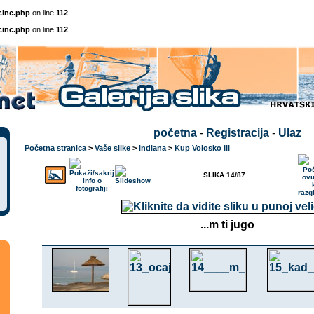
.inc.php
on line
112
.inc.php
on line
112
početna
-
Registracija
-
Ulaz
Početna stranica
>
Vaše slike
>
indiana
>
Kup Volosko III
SLIKA 14/87
...m ti jugo