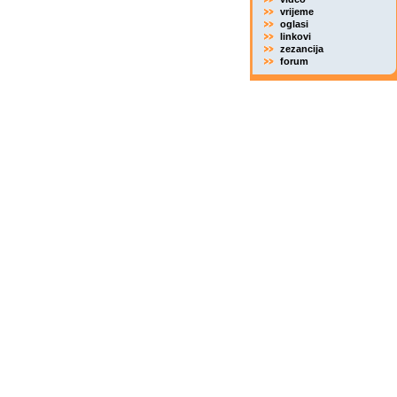
vrijeme
oglasi
linkovi
zezancija
forum