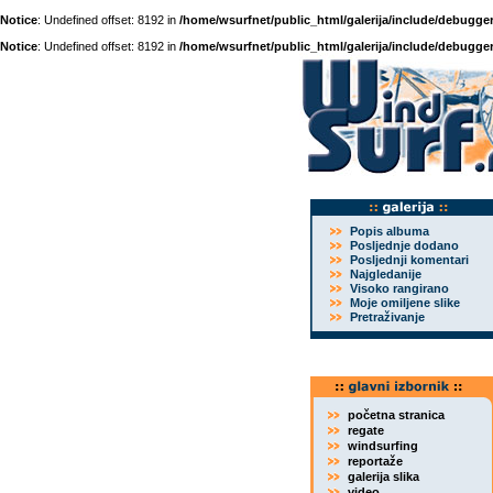
Notice
: Undefined offset: 8192 in
/home/wsurfnet/public_html/galerija/include/debugger
Notice
: Undefined offset: 8192 in
/home/wsurfnet/public_html/galerija/include/debugger
Popis albuma
Posljednje dodano
Posljednji komentari
Najgledanije
Visoko rangirano
Moje omiljene slike
Pretraživanje
početna stranica
regate
windsurfing
reportaže
galerija slika
video