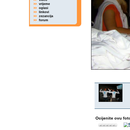
vrijeme
oglasi
linkovi
zezancija
forum
Ocijenite ovu fot