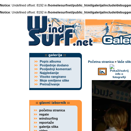
Notice
: Undefined offset: 8192 in
/home/wsurfnet/public_html/galerija/include/debugger
Notice
: Undefined offset: 8192 in
/home/wsurfnet/public_html/galerija/include/debugger
Popis albuma
Početna stranica
>
Vaše slik
Posljednje dodano
Posljednji komentari
Najgledanije
Visoko rangirano
Moje omiljene slike
Pretraživanje
početna stranica
regate
windsurfing
reportaže
galerija slika
video